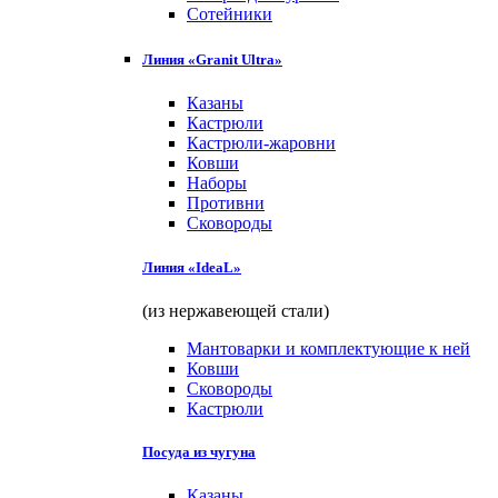
Сотейники
Линия «Granit Ultra»
Казаны
Кастрюли
Кастрюли-жаровни
Ковши
Наборы
Противни
Сковороды
Линия «IdeaL»
(из нержавеющей стали)
Мантоварки и комплектующие к ней
Ковши
Сковороды
Кастрюли
Посуда из чугуна
Казаны