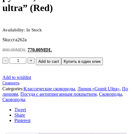
ultra” (Red)
Availability:
In Stock
Sku:
сга262а
Original
Current
800.00
MDL
770.00
MDL
price
price
was:
is:
Add to cart
Купить в один клик
800.00MDL.
770.00MDL.
Add to wishlist
Сравнить
Categories:
Классические сковороды
,
Линия «Granit Ultra»
,
По
линиям
,
Посуда с антипригарным покрытием
,
Сковороды
,
Сковороды
Tweet
Share
Pinterest