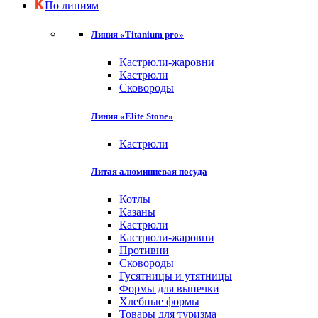
По линиям
Линия «Titanium pro»
Кастрюли-жаровни
Кастрюли
Сковороды
Линия «Elite Stone»
Кастрюли
Литая алюминиевая посуда
Котлы
Казаны
Кастрюли
Кастрюли-жаровни
Противни
Сковороды
Гусятницы и утятницы
Формы для выпечки
Хлебные формы
Товары для туризма