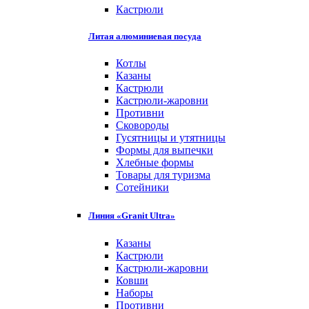
Кастрюли
Литая алюминиевая посуда
Котлы
Казаны
Кастрюли
Кастрюли-жаровни
Противни
Сковороды
Гусятницы и утятницы
Формы для выпечки
Хлебные формы
Товары для туризма
Сотейники
Линия «Granit Ultra»
Казаны
Кастрюли
Кастрюли-жаровни
Ковши
Наборы
Противни