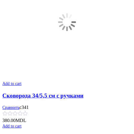
Add to cart
Сковорода 34/5,5 см с ручками
с341
Сравнить
380.00
MDL
Add to cart