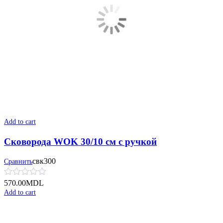
Add to cart
Сковорода WOK 30/10 см с ручкой
свк300
Сравнить
570.00
MDL
Add to cart