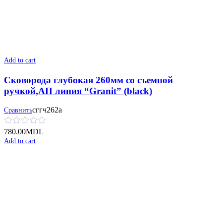
Add to cart
Сковорода глубокая 260мм со съемной
ручкой,АП линия “Granit” (black)
сггч262а
Сравнить
780.00
MDL
Add to cart