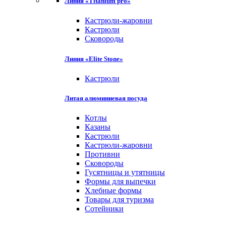
Линия «Titanium pro»
Кастрюли-жаровни
Кастрюли
Сковороды
Линия «Elite Stone»
Кастрюли
Литая алюминиевая посуда
Котлы
Казаны
Кастрюли
Кастрюли-жаровни
Противни
Сковороды
Гусятницы и утятницы
Формы для выпечки
Хлебные формы
Товары для туризма
Сотейники