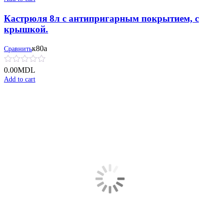
Кастрюля 8л с антипригарным покрытием, с
крышкой.
к80а
Сравнить
0.00
MDL
Add to cart