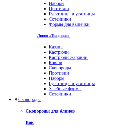
Наборы
Противни
Гусятницы и утятницы
Сотейники
Формы для выпечки
Линия «Традиция»
Казаны
Кастрюли
Кастрюли-жаровни
Ковши
Сковороды
Противни
Наборы
Гусятницы и утятницы
Хлебные формы
Сотейники
Сковороды
Сковороды для блинов
Вок