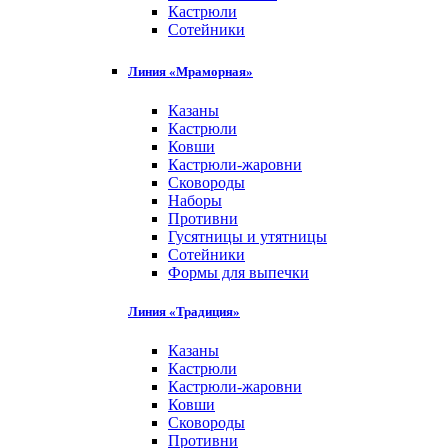
Кастрюли
Сотейники
Линия «Мраморная»
Казаны
Кастрюли
Ковши
Кастрюли-жаровни
Сковороды
Наборы
Противни
Гусятницы и утятницы
Сотейники
Формы для выпечки
Линия «Традиция»
Казаны
Кастрюли
Кастрюли-жаровни
Ковши
Сковороды
Противни