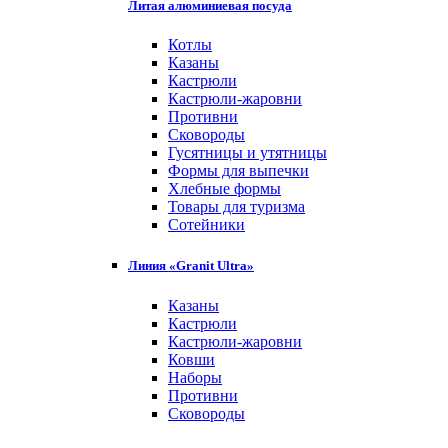
Литая алюминиевая посуда
Котлы
Казаны
Кастрюли
Кастрюли-жаровни
Противни
Сковороды
Гусятницы и утятницы
Формы для выпечки
Хлебные формы
Товары для туризма
Сотейники
Линия «Granit Ultra»
Казаны
Кастрюли
Кастрюли-жаровни
Ковши
Наборы
Противни
Сковороды