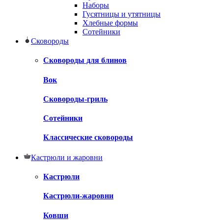
Наборы
Гусятницы и утятницы
Хлебные формы
Сотейники
Сковороды
Сковороды для блинов
Вок
Сковороды-гриль
Сотейники
Классические сковороды
Кастрюли и жаровни
Кастрюли
Кастрюли-жаровни
Ковши