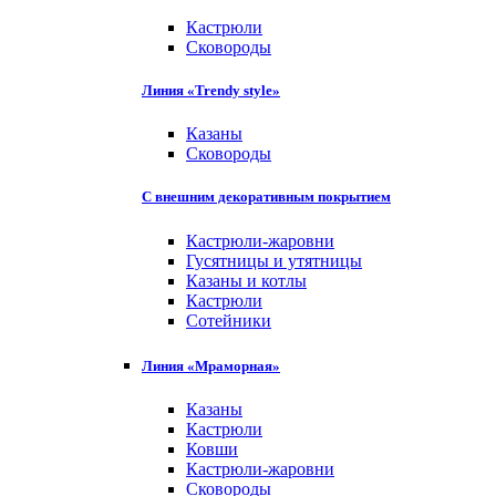
Кастрюли
Сковороды
Линия «Trendy style»
Казаны
Сковороды
С внешним декоративным покрытием
Кастрюли-жаровни
Гусятницы и утятницы
Казаны и котлы
Кастрюли
Сотейники
Линия «Мраморная»
Казаны
Кастрюли
Ковши
Кастрюли-жаровни
Сковороды