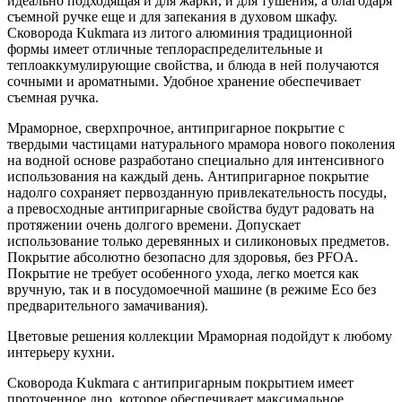
идеально подходящая и для жарки, и для тушения, а благодаря
съемной ручке еще и для запекания в духовом шкафу.
Сковорода Kukmara из литого алюминия традиционной
формы имеет отличные теплораспределительные и
теплоаккумулирующие свойства, и блюда в ней получаются
сочными и ароматными. Удобное хранение обеспечивает
съемная ручка.
Мраморное, сверхпрочное, антипригарное покрытие с
твердыми частицами натурального мрамора нового поколения
на водной основе разработано специально для интенсивного
использования на каждый день. Антипригарное покрытие
надолго сохраняет первозданную привлекательность посуды,
а превосходные антипригарные свойства будут радовать на
протяжении очень долгого времени. Допускает
использование только деревянных и силиконовых предметов.
Покрытие абсолютно безопасно для здоровья, без PFOA.
Покрытие не требует особенного ухода, легко моется как
вручную, так и в посудомоечной машине (в режиме Eco без
предварительного замачивания).
Цветовые решения коллекции Мраморная подойдут к любому
интерьеру кухни.
Сковорода Kukmara с антипригарным покрытием имеет
проточенное дно, которое обеспечивает максимальное