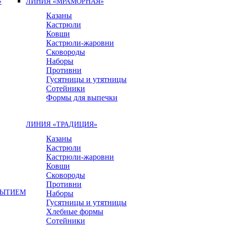
»
ЛИНИЯ «МРАМОРНАЯ»
Казаны
Кастрюли
Ковши
Кастрюли-жаровни
Сковороды
Наборы
Противни
Гусятницы и утятницы
Сотейники
Формы для выпечки
ЛИНИЯ «ТРАДИЦИЯ»
Казаны
Кастрюли
Кастрюли-жаровни
Ковши
Сковороды
Противни
РЫТИЕМ
Наборы
Гусятницы и утятницы
Хлебные формы
Сотейники