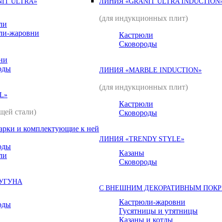
IT ULTRA»
ЛИНИЯ «GRANIT ULTRA INDUCTION
(для индукционных плит)
ли
ли-жаровни
Кастрюли
Сковороды
ни
оды
ЛИНИЯ «MARBLE INDUCTION»
(для индукционных плит)
L»
Кастрюли
щей стали)
Сковороды
арки и комплектующие к ней
ЛИНИЯ «TRENDY STYLE»
оды
Казаны
ли
Сковороды
ЧУГУНА
С ВНЕШНИМ ДЕКОРАТИВНЫМ ПОК
Кастрюли-жаровни
оды
Гусятницы и утятницы
Казаны и котлы