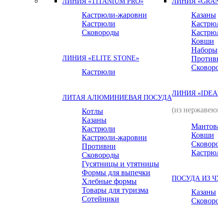
ЛИНИЯ «TITANIUM PRO»
ЛИНИЯ «GRAN
Кастрюли-жаровни
Казаны
Кастрюли
Кастрю
Сковороды
Кастрю
Ковши
Наборы
ЛИНИЯ «ELITE STONE»
Против
Сковор
Кастрюли
ЛИНИЯ «IDEA
ЛИТАЯ АЛЮМИНИЕВАЯ ПОСУДА
(из нержавею
Котлы
Казаны
Мантов
Кастрюли
Ковши
Кастрюли-жаровни
Сковор
Противни
Кастрю
Сковороды
Гусятницы и утятницы
Формы для выпечки
ПОСУДА ИЗ 
Хлебные формы
Товары для туризма
Казаны
Сотейники
Сковор