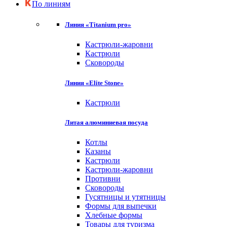
По линиям
Линия «Titanium pro»
Кастрюли-жаровни
Кастрюли
Сковороды
Линия «Elite Stone»
Кастрюли
Литая алюминиевая посуда
Котлы
Казаны
Кастрюли
Кастрюли-жаровни
Противни
Сковороды
Гусятницы и утятницы
Формы для выпечки
Хлебные формы
Товары для туризма