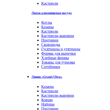
Кастрюли
Литая алюминиевая посуда
Котлы
Казаны
Кастрюли
Кастрюли-жаровни
Противни
Сковороды
Гусятницы и утятницы
Формы для выпечки
Хлебные формы
Товары для туризма
Сотейники
Линия «Granit Ultra»
Казаны
Кастрюли
Кастрюли-жаровни
Ковши
Наборы
Противни