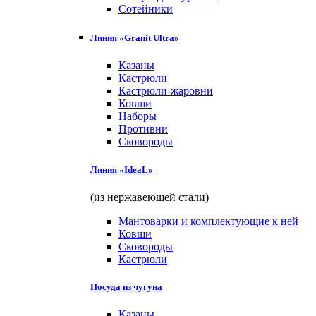
Сотейники
Линия «Granit Ultra»
Казаны
Кастрюли
Кастрюли-жаровни
Ковши
Наборы
Противни
Сковороды
Линия «IdeaL»
(из нержавеющей стали)
Мантоварки и комплектующие к ней
Ковши
Сковороды
Кастрюли
Посуда из чугуна
Казаны