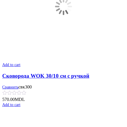
Add to cart
Сковорода WOK 30/10 см с ручкой
свк300
Сравнить
570.00
MDL
Add to cart