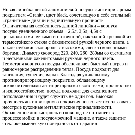
Новая линейка литой алюминиевой посуды с антипригарным
покрытием «Granit», цвет black, сочетающую в себе стильный
«гранитный» дизайн и удивительную прочность.
Отличительная особенность данной линейки – корпуса
посуды увеличенного объема – 2,5л, 3,5л, 4,5л с
цельнолитыми ручками и стеклянной, накладной крышкой из
термостойкого стекла с бакелитовой ручкой черного цвета, а
также глубокие сковороды с высокими, слегка скошенными
бортами. Диаметр сковород 220, 240, 260, 280мм со съемными
и несъемными бакелитовыми ручками черного цвета.
Геометрия корпусов посуды обеспечивает быстрый нагрев и
равномерное распределение тепла. Посуда подходит для
запекания, тушения, варки. Благодаря уникальному
противопригорающему покрытию, обладающему
исключительными антипригарными свойствами, прочностью
и износостойкостью, посуда подходит для ежедневного
использования и будет служить не один год. Высокая
прочность антипригарного покрытия позволяет использовать
неострые кухонные металлические принадлежности.
Окрашенное дно кастрюль и сковород не потемнеет в
процессе мойки в посудомоечной машине, а также защитит
стеклокерамическую поверхность от царапин.