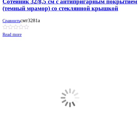
Сотейник 32/8,5 см с антипригарным покрытием
(темный мрамор) со стеклянной крышкой
смт3281a
Сравнить
Read more