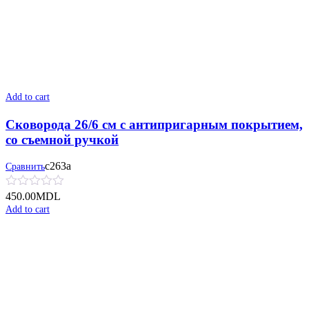
Add to cart
Сковорода 26/6 см с антипригарным покрытием,
со съемной ручкой
с263а
Сравнить
450.00
MDL
Add to cart