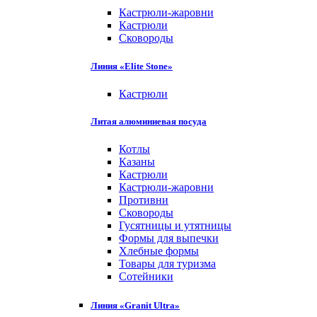
Кастрюли-жаровни
Кастрюли
Сковороды
Линия «Elite Stone»
Кастрюли
Литая алюминиевая посуда
Котлы
Казаны
Кастрюли
Кастрюли-жаровни
Противни
Сковороды
Гусятницы и утятницы
Формы для выпечки
Хлебные формы
Товары для туризма
Сотейники
Линия «Granit Ultra»