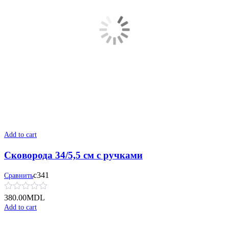
Add to cart
Сковорода 34/5,5 см с ручками
с341
Сравнить
380.00
MDL
Add to cart