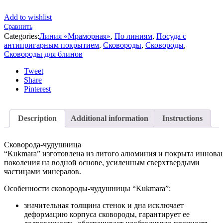
Add to wishlist
Сравнить
Categories:
Линия «Мраморная»
,
По линиям
,
Посуда с
антипригарным покрытием
,
Сковороды
,
Сковороды
,
Сковороды для блинов
Tweet
Share
Pinterest
Description
Additional information
Instructions
Сковорода-чудушница
“Kukmara” изготовлена из литого алюминия и покрыта инно
поколения на водной основе, усиленным сверхтвердыми
частицами минералов.
Особенности сковороды-чудушницы “Kukmara”:
значительная толщина стенок и дна исключает
деформацию корпуса сковороды, гарантирует ее