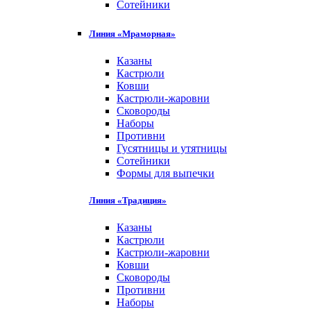
Сотейники
Линия «Мраморная»
Казаны
Кастрюли
Ковши
Кастрюли-жаровни
Сковороды
Наборы
Противни
Гусятницы и утятницы
Сотейники
Формы для выпечки
Линия «Традиция»
Казаны
Кастрюли
Кастрюли-жаровни
Ковши
Сковороды
Противни
Наборы