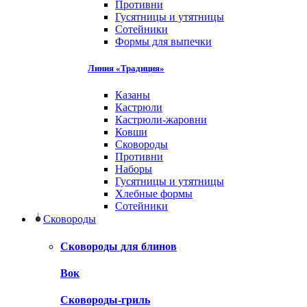
Противни
Гусятницы и утятницы
Сотейники
Формы для выпечки
Линия «Традиция»
Казаны
Кастрюли
Кастрюли-жаровни
Ковши
Сковороды
Противни
Наборы
Гусятницы и утятницы
Хлебные формы
Сотейники
Сковороды
Сковороды для блинов
Вок
Сковороды-гриль