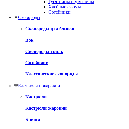
Гусятницы и утятницы
Хлебные формы
Сотейники
Сковороды
Сковороды для блинов
Вок
Сковороды-гриль
Сотейники
Классические сковороды
Кастрюли и жаровни
Кастрюли
Кастрюли-жаровни
Ковши