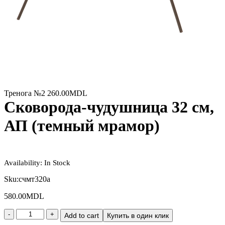
Тренога №2
260.00
MDL
Сковорода-чудушница 32 см,
АП (темный мрамор)
Availability:
In Stock
Sku:
счмт320а
580.00
MDL
Add to cart
Купить в один клик