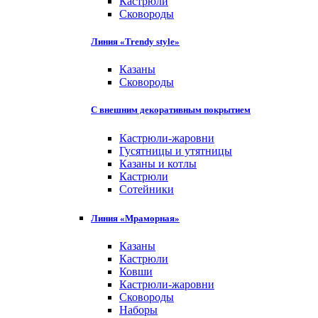
Кастрюли
Сковороды
Линия «Trendy style»
Казаны
Сковороды
С внешним декоративным покрытием
Кастрюли-жаровни
Гусятницы и утятницы
Казаны и котлы
Кастрюли
Сотейники
Линия «Мраморная»
Казаны
Кастрюли
Ковши
Кастрюли-жаровни
Сковороды
Наборы