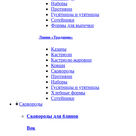
Наборы
Противни
Гусятницы и утятницы
Сотейники
Формы для выпечки
Линия «Традиция»
Казаны
Кастрюли
Кастрюли-жаровни
Ковши
Сковороды
Противни
Наборы
Гусятницы и утятницы
Хлебные формы
Сотейники
Сковороды
Сковороды для блинов
Вок