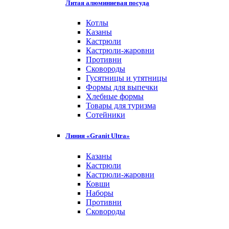
Литая алюминиевая посуда
Котлы
Казаны
Кастрюли
Кастрюли-жаровни
Противни
Сковороды
Гусятницы и утятницы
Формы для выпечки
Хлебные формы
Товары для туризма
Сотейники
Линия «Granit Ultra»
Казаны
Кастрюли
Кастрюли-жаровни
Ковши
Наборы
Противни
Сковороды