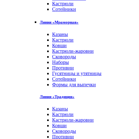
Кастрюли
Сотейники
Линия «Мраморная»
Казаны
Кастрюли
Ковши
Кастрюли-жаровни
Сковороды
Наборы
Противни
Гусятницы и утятницы
Сотейники
Формы для выпечки
Линия «Традиция»
Казаны
Кастрюли
Кастрюли-жаровни
Ковши
Сковороды
Противни