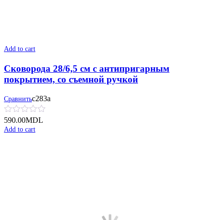
Add to cart
Сковорода 28/6,5 см с антипригарным
покрытием, со съемной ручкой
с283а
Сравнить
590.00
MDL
Add to cart