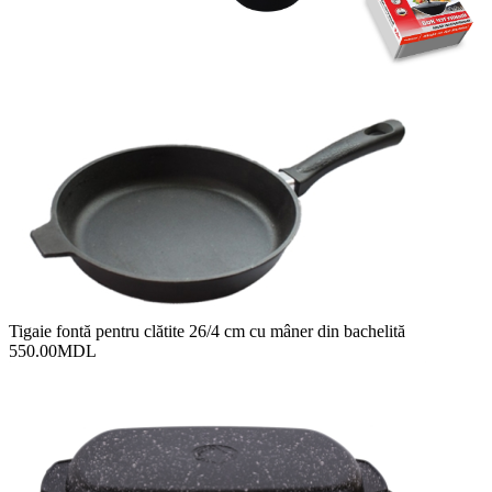
Tigaie fontă pentru clătite 26/4 cm cu mâner din bachelită
550.00
MDL