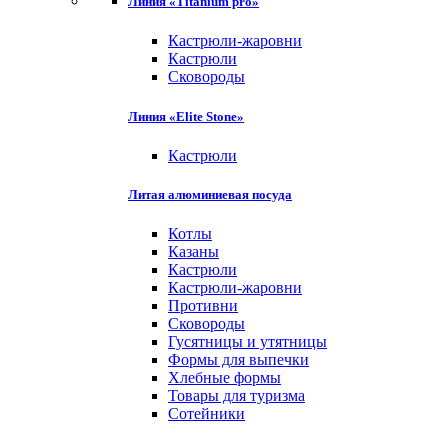
Линия «Titanium pro»
Кастрюли-жаровни
Кастрюли
Сковороды
Линия «Elite Stone»
Кастрюли
Литая алюминиевая посуда
Котлы
Казаны
Кастрюли
Кастрюли-жаровни
Противни
Сковороды
Гусятницы и утятницы
Формы для выпечки
Хлебные формы
Товары для туризма
Сотейники