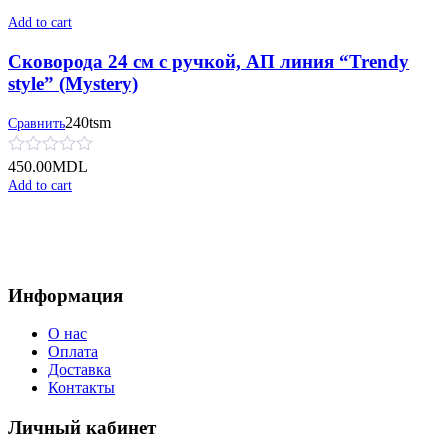
Add to cart
Сковорода 24 см с ручкой, АП линия “Trendy
style” (Mystery)
240tsm
Сравнить
450.00
MDL
Add to cart
Информация
О нас
Оплата
Доставка
Контакты
Личный кабинет