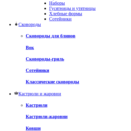
Наборы
Гусятницы и утятницы
Хлебные формы
Сотейники
Сковороды
Сковороды для блинов
Вок
Сковороды-гриль
Сотейники
Классические сковороды
Кастрюли и жаровни
Кастрюли
Кастрюли-жаровни
Ковши