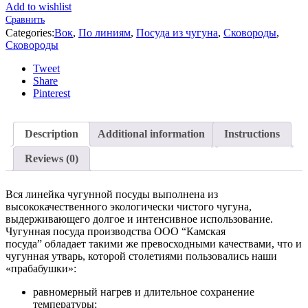
Add to wishlist
Сравнить
Categories:
Вок
,
По линиям
,
Посуда из чугуна
,
Сковороды
,
Сковороды
Tweet
Share
Pinterest
Description
Additional information
Instructions
Reviews (0)
Вся линейка чугунной посуды выполнена из
высококачественного экологически чистого чугуна,
выдерживающего долгое и интенсивное использование.
Чугунная посуда производства ООО “Камская
посуда” обладает такими же превосходными качествами, что и
чугунная утварь, которой столетиями пользовались наши
«прабабушки»:
равномерный нагрев и длительное сохранение
температуры;