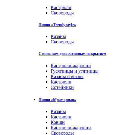
Кастрюли
Сковороды
Линия «Trendy style»
Казаны
Сковороды
С внешним декоративным покрытием
Кастрюли-жаровни
Гусятницы и утятницы
Казаны и котлы
Кастрюли
Сотейники
Линия «Мраморная»
Казаны
Кастрюли
Ковши
Кастрюли-жаровни
Сковороды