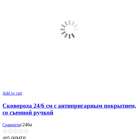
Add to cart
Сковорода 24/6 см с антипригарным покрытием,
со съемной ручкой
с246а
Сравнить
405.00
MDL