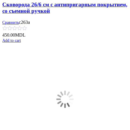
Сковорода 26/6 см с антипригарным покрытием,
со съемной ручкой
с263а
Сравнить
450.00
MDL
Add to cart