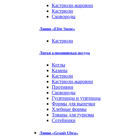
Кастрюли-жаровни
Кастрюли
Сковороды
Линия «Elite Stone»
Кастрюли
Литая алюминиевая посуда
Котлы
Казаны
Кастрюли
Кастрюли-жаровни
Противни
Сковороды
Гусятницы и утятницы
Формы для выпечки
Хлебные формы
Товары для туризма
Сотейники
Линия «Granit Ultra»