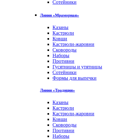
Сотейники
Линия «Мраморная»
Казаны
Кастрюли
Ковши
Кастрюли-жаровни
Сковороды
Наборы
Противни
Гусятницы и утятницы
Сотейники
Формы для выпечки
Линия «Традиция»
Казаны
Кастрюли
Кастрюли-жаровни
Ковши
Сковороды
Противни
Наборы