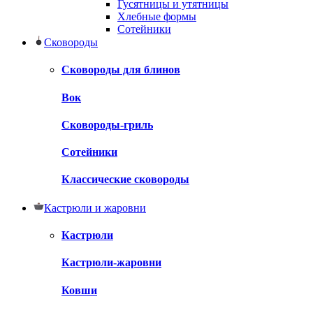
Гусятницы и утятницы
Хлебные формы
Сотейники
Сковороды
Сковороды для блинов
Вок
Сковороды-гриль
Сотейники
Классические сковороды
Кастрюли и жаровни
Кастрюли
Кастрюли-жаровни
Ковши