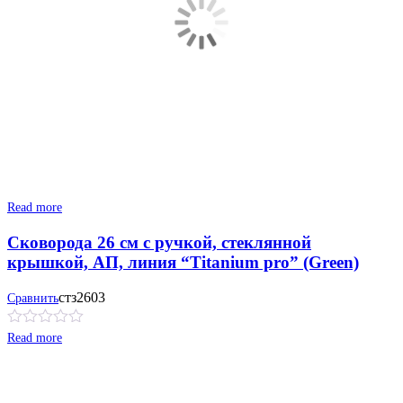
Read more
Сковорода 26 см с ручкой, стеклянной
крышкой, АП, линия “Titanium pro” (Green)
стз2603
Сравнить
Read more