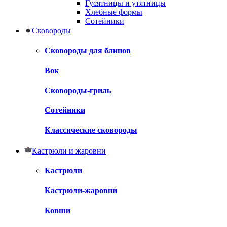
Гусятницы и утятницы
Хлебные формы
Сотейники
Сковороды
Сковороды для блинов
Вок
Сковороды-гриль
Сотейники
Классические сковороды
Кастрюли и жаровни
Кастрюли
Кастрюли-жаровни
Ковши