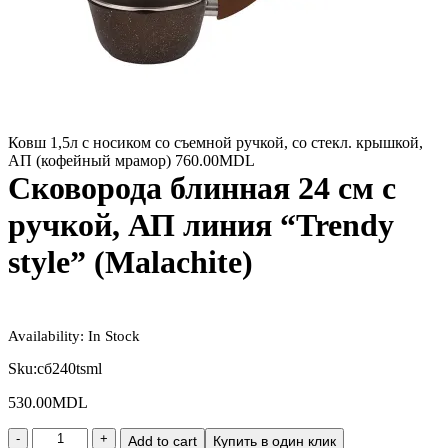
Ковш 1,5л с носиком со съемной ручкой, со стекл. крышкой,
АП (кофейный мрамор)
760.00
MDL
Сковорода блинная 24 см с
ручкой, АП линия “Trendy
style” (Malachite)
Availability:
In Stock
Sku:
сб240tsml
530.00
MDL
Add to cart
Купить в один клик