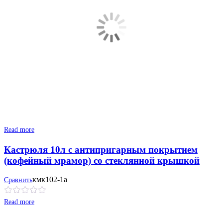
Read more
Кастрюля 10л с антипригарным покрытием
(кофейный мрамор) со стеклянной крышкой
кмк102-1а
Сравнить
Read more