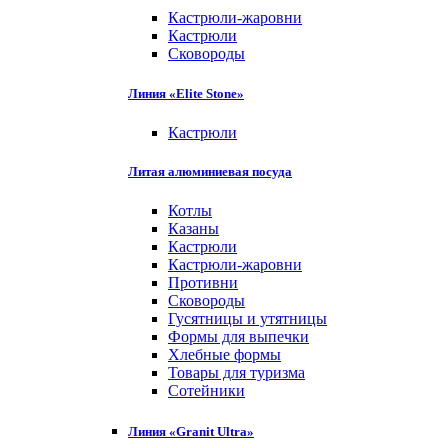
Кастрюли-жаровни
Кастрюли
Сковороды
Линия «Elite Stone»
Кастрюли
Литая алюминиевая посуда
Котлы
Казаны
Кастрюли
Кастрюли-жаровни
Противни
Сковороды
Гусятницы и утятницы
Формы для выпечки
Хлебные формы
Товары для туризма
Сотейники
Линия «Granit Ultra»