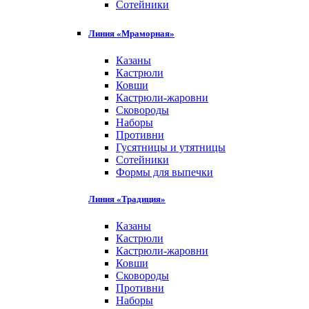
Сотейники
Линия «Мраморная»
Казаны
Кастрюли
Ковши
Кастрюли-жаровни
Сковороды
Наборы
Противни
Гусятницы и утятницы
Сотейники
Формы для выпечки
Линия «Традиция»
Казаны
Кастрюли
Кастрюли-жаровни
Ковши
Сковороды
Противни
Наборы