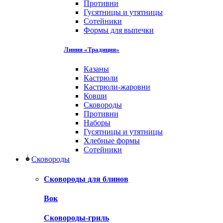
Противни
Гусятницы и утятницы
Сотейники
Формы для выпечки
Линия «Традиция»
Казаны
Кастрюли
Кастрюли-жаровни
Ковши
Сковороды
Противни
Наборы
Гусятницы и утятницы
Хлебные формы
Сотейники
Сковороды
Сковороды для блинов
Вок
Сковороды-гриль