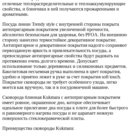
отличные теплораспределительные и теплоаккумулирующие
свойства, и блинчики в ней получаются прожаренными и
ароматными.
Посуда линии Trendy style с внутренней стороны покрыта
антипригарным покрытием увеличенной прочности,
абсолютно безопасным для здоровья, без PFOA. На внешнюю
сторону нанесено термостойкое декоративное покрытие.
Антипригарное и декоративное покрытия надолго сохраняют
первозданную яркость и привлекательность посуды, а
превосходные антипригарные свойства будут радовать на
протяжении очень долгого времени. Допускает
использование только деревянных и силиконовых предметов.
Бакелитовая несъемная ручка выполнена в цвет покрытия,
удобно и приятно лежит в руке за счет покрытия soft touch.
Покрытие сковороды не требует особенного ухода, легко
моется как вручную, так и в посудомоечной машине.
Сковорода блинная Kukmara с антипригарным покрытием
имеет ровное, окрашенное дно, которое обеспечивает
идеальное прилегание дна посуды к плите для более быстрого
и равномерного нагрева посуды и не царапает нежную
поверхность стеклокерамической плиты.
Преимущества сковороды Kukmara: