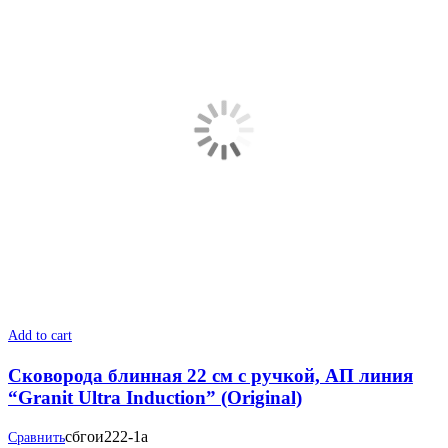
Add to cart
Сковорода блинная 22 см с ручкой, АП линия
“Granit Ultra Induction” (Original)
сбгои222-1а
Сравнить