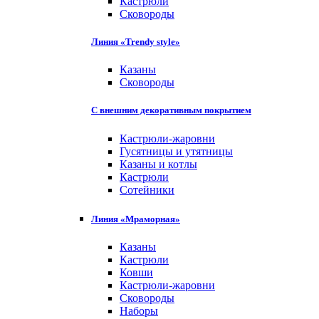
Кастрюли
Сковороды
Линия «Trendy style»
Казаны
Сковороды
С внешним декоративным покрытием
Кастрюли-жаровни
Гусятницы и утятницы
Казаны и котлы
Кастрюли
Сотейники
Линия «Мраморная»
Казаны
Кастрюли
Ковши
Кастрюли-жаровни
Сковороды
Наборы